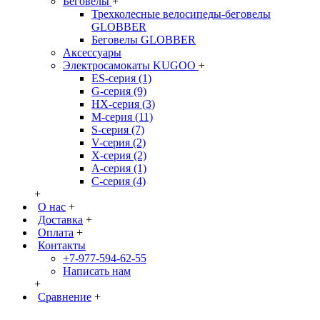
Беговелы
+
Трехколесные велосипеды-беговелы
GLOBBER
Беговелы GLOBBER
Аксессуары
Электросамокаты KUGOO
+
ES-серия (1)
G-серия (9)
HX-серия (3)
M-серия (11)
S-серия (7)
V-серия (2)
X-серия (2)
А-серия (1)
С-серия (4)
+
О нас
+
Доставка
+
Оплата
+
Контакты
+7-977-594-62-55
Написать нам
+
Сравнение
+