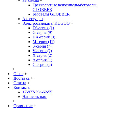
Беговелы
+
Трехколесные велосипеды-беговелы
GLOBBER
Беговелы GLOBBER
Аксессуары
Электросамокаты KUGOO
+
ES-серия (1)
G-серия (9)
HX-серия (3)
M-серия (11)
S-серия (7)
V-серия (2)
X-серия (2)
А-серия (1)
С-серия (4)
+
О нас
+
Доставка
+
Оплата
+
Контакты
+7-977-594-62-55
Написать нам
+
Сравнение
+